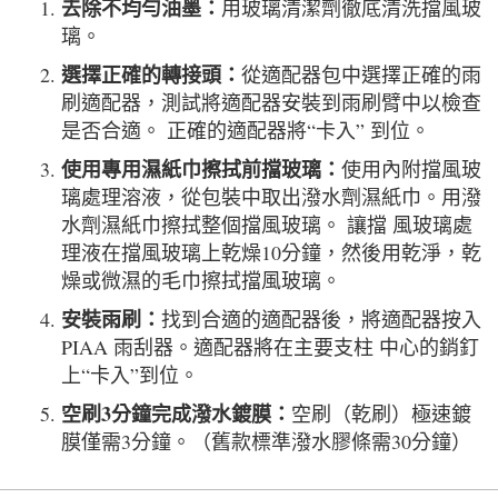
去除不均勻油墨：
用玻璃清潔劑徹底清洗擋風玻
璃。
選擇正確的轉接頭：
從適配器包中選擇正確的雨
刷適配器，測試將適配器安裝到雨刷臂中以檢查
是否合適。 正確的適配器將“卡入” 到位。
使用專用濕紙巾擦拭前擋玻璃：
使用內附擋風玻
璃處理溶液，從包裝中取出潑水劑濕紙巾。用潑
水劑濕紙巾擦拭整個擋風玻璃。 讓擋 風玻璃處
理液在擋風玻璃上乾燥10分鐘，然後用乾淨，乾
燥或微濕的毛巾擦拭擋風玻璃。
安裝雨刷：
找到合適的適配器後，將適配器按入
PIAA 雨刮器。適配器將在主要支柱 中心的銷釘
上“卡入”到位。
空刷3分鐘完成潑水鍍膜：
空刷（乾刷）極速鍍
膜僅需3分鐘。（舊款標準潑水膠條需30分鐘）