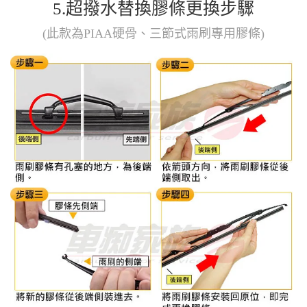
5.超撥水替換膠條更換步驟
(此款為PIAA硬骨、三節式雨刷專用膠條)