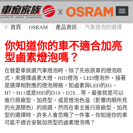
Toggle n
首頁
OSRAM
產品資訊
汽車燈泡的選擇
你知道你的車不適合加亮
型鹵素燈泡嗎？
在替愛車挑選汽車燈泡時，除了先依原車的燈泡款
式，來選擇鹵素大燈、HID燈泡、LED燈泡外，接著
是選擇相對應的燈泡規格，如鹵素與LED的H1、
H7、H11或是HID的D1S、D2S…等。最後就是可以
進行原廠型、加亮型，或是燈泡色溫（影響肉眼所見
的光源顏色）的挑選，然而在車主進行原廠型、加亮
型的選擇時，許多人會忽略了一件事，你知道你的車
可能不適合安裝加亮型的鹵素燈泡嗎？