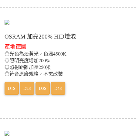
OSRAM 加亮200% HID燈泡
產地德國
◎光色為淡黃光，色溫4500K
◎照明亮度增加200%
◎照射距離加長250米
◎符合原廠規格，不需改裝
D1S
D2S
D3S
D4S