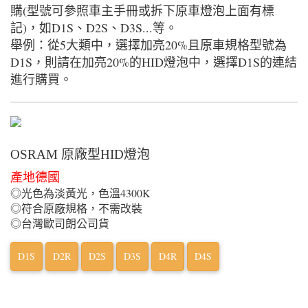
購(型號可參照車主手冊或拆下原車燈泡上面有標
記)，如D1S、D2S、D3S...等。
舉例：從5大類中，選擇加亮20%且原車規格型號為
D1S，則請在加亮20%的HID燈泡中，選擇D1S的連結
進行購買。
OSRAM 原廠型HID燈泡
產地德國
◎光色為淡黃光，色溫4300K
◎符合原廠規格，不需改裝
◎台灣歐司朗公司貨
D1S
D2R
D2S
D3S
D4R
D4S