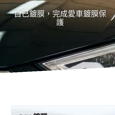
自己鍍膜，完成愛車鍍膜保
護