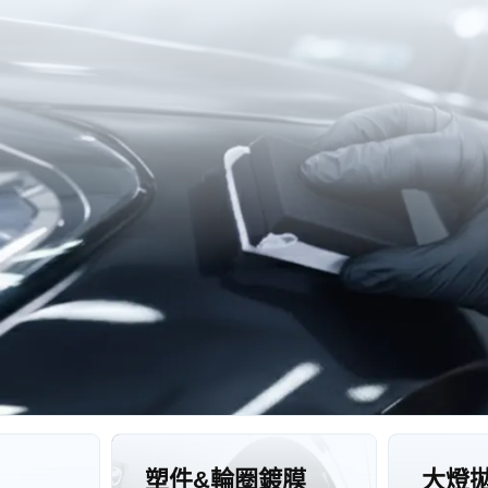
塑件&輪圈鍍膜
大燈