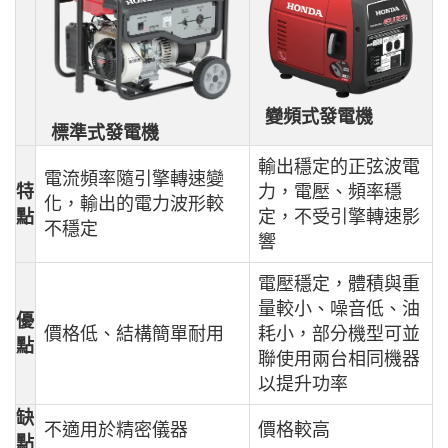
變頻式發電機
標準式發電機
輸出穩定的正弦波電
電流頻率隨引擎轉速變
特
力，電壓、頻率穩
化，輸出的電力波形較
點
定，不受引擎轉速影
不穩定
響
電壓穩定，體積與重
量較小、噪音低、油
優
價格低、結構簡單耐用
耗小，部分機型可並
點
聯使用兩台相同機器
以提升功率
缺
不適用於精密儀器
價格較高
點