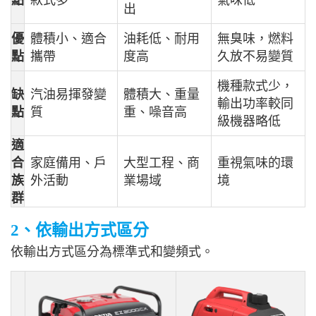
出
優
體積小、適合
油耗低、耐用
無臭味，燃料
點
攜帶
度高
久放不易變質
機種款式少，
缺
汽油易揮發變
體積大、重量
輸出功率較同
點
質
重、噪音高
級機器略低
適
合
家庭備用、戶
大型工程、商
重視氣味的環
族
外活動
業場域
境
群
2、依輸出方式區分
依輸出方式區分為標準式和變頻式。