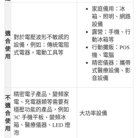
家庭備用：冰
箱、照明、網路
設備
露營：手機、行
適
對於電壓波形不敏感的
動冰箱等
合
設備，例如：傳統電阻
行動攤販：POS
使
式電器，電動工具等
機、電腦
用
精密儀器：攜帶
式醫療設備、影
音設備
精密電子產品、變頻家
不
電、充電器類等需要有
適
穩壓功能的產品，例如
合
大功率設備
3C 手機平板、變頻冰
使
箱、醫療儀器、LED 燈
用
泡